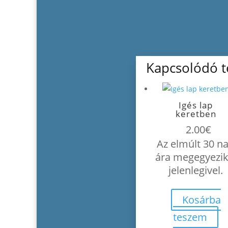
Kapcsolódó 
Igés lap
keretben
2.00
€
Az elmúlt 30 n
ára megegyezik
jelenlegivel.
Kosárba
teszem