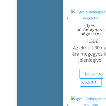
Igés
hűtőmágnes –
négyzetes
1.50
€
Az elmúlt 30 n
ára megegyezik
jelenlegivel.
Kosárba
teszem