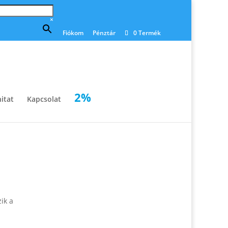
×
Fiókom
Pénztár
0 Termék
2%
itat
Kapcsolat
ik a