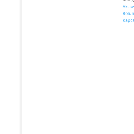
Akció
Rólu
Telefonszám: 0904-941-236
Kapcs
Email:
magveto.sk@gmail.com
Jónás Izsmán Keresztyén Magvető
Zs. Móricza 2168/4
936 01 Šahy