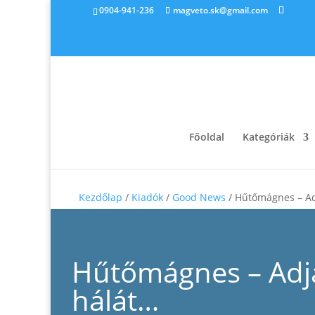
0904-941-236
magveto.sk@gmail.com
Főoldal
Kategóriák
Kezdőlap
/
Kiadók
/
Good News
/ Hűtőmágnes – Ad
Hűtőmágnes – Adj
hálát…