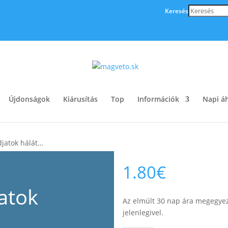
Keresés
Újdonságok
Kiárusítás
Top
Információk
Napi áh
jatok hálát…
1.80
€
atok
Az elmúlt 30 nap ára megegyez
jelenlegivel.