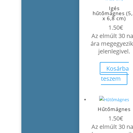
Igés
hűtőmágnes (5,
x 6,8 cm)
1.50
€
Az elmúlt 30 n
ára megegyezik
jelenlegivel.
Kosárba
teszem
Hűtőmágnes
1.50
€
Az elmúlt 30 n