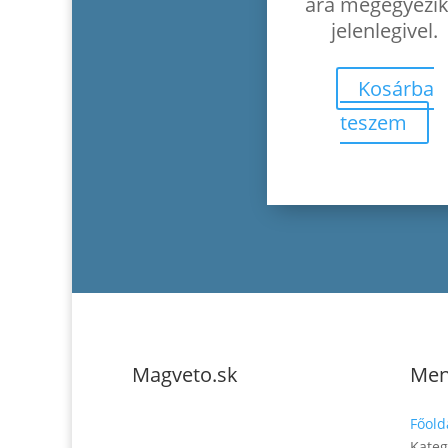
ára megegyezik
jelenlegivel.
Kosárba
teszem
Magveto.sk
Me
Főold
Kateg