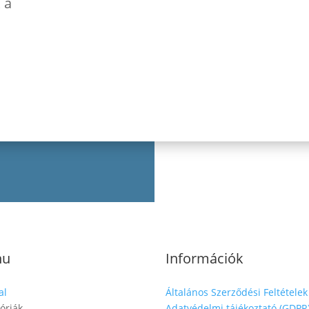
 a
nu
Információk
al
Általános Szerződési Feltételek
óriák
Adatvédelmi tájékoztató (GDPR