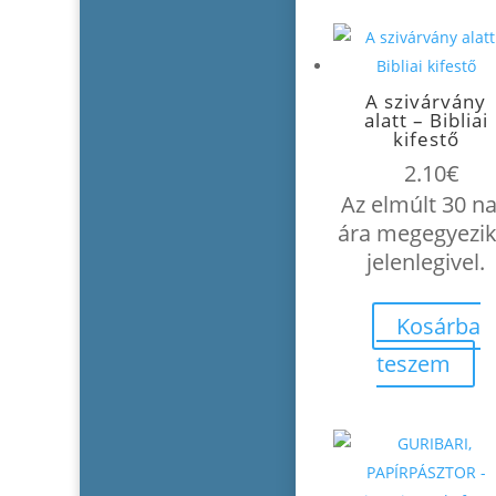
A szivárvány
alatt – Bibliai
kifestő
2.10
€
Az elmúlt 30 n
ára megegyezik
jelenlegivel.
Kosárba
teszem