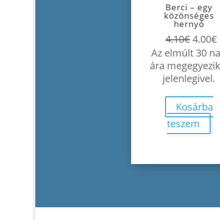
Berci – egy
közönséges
hernyó
Origin
4.10
€
4.00
€
price
Az elmúlt 30 n
was:
i
ára megegyezik
4.10€.
jelenlegivel.
Kosárba
teszem