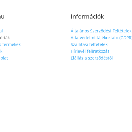
nu
Információk
al
Általános Szerződési Feltételek
óriák
Adatvédelmi tájékoztató (GDPR
s termékek
Szállítási feltételek
nk
Hírlevél feliratkozás
olat
Elállás a szerződéstől