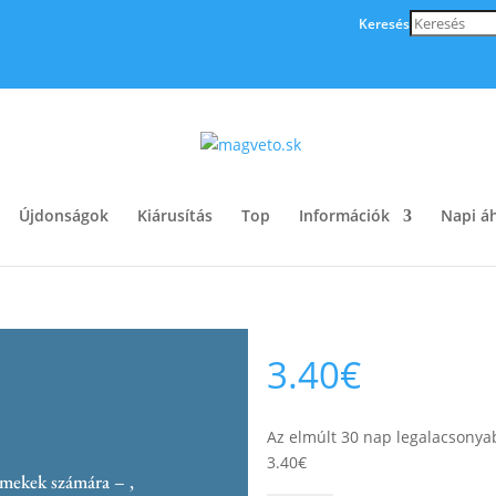
Keresés
Újdonságok
Kiárusítás
Top
Információk
Napi áh
3.40
€
Az elmúlt 30 nap legalacsonya
3.40
€
rmekek számára – ,