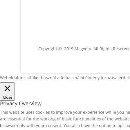
Jónás Izsmán Keresztyén Magvető
Zs. Móricza 2168/4
936 01 Šahy
Copyright © 2019 Magveto
. All Rights Reserve
Weboldalunk sütiket használ a felhasználói élmény fokozása érdek
Close
Privacy Overview
This website uses cookies to improve your experience while you nav
are essential for the working of basic functionalities of the websi
browser only with your consent. You also have the option to opt-ou