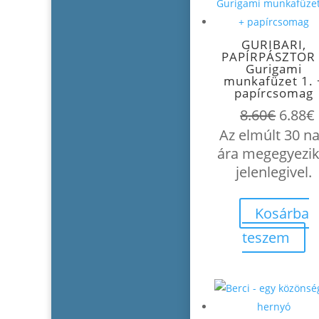
GURIBARI,
PAPÍRPÁSZTOR 
Gurigami
munkafüzet 1. 
papírcsomag
Origin
8.60
€
6.88
€
price
Az elmúlt 30 n
was:
i
ára megegyezik
8.60€.
jelenlegivel.
Kosárba
teszem