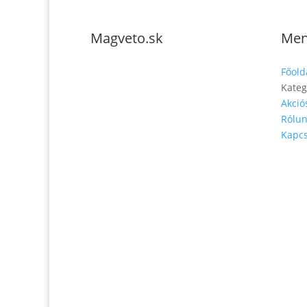
Magveto.sk
Me
Főold
Kateg
Akció
Rólu
Telefonszám: 0904-941-236
Kapcs
Email:
magveto.sk@gmail.com