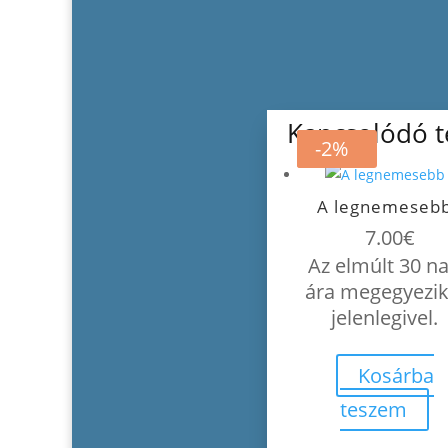
Kapcsolódó 
-20%
-2%
A legnemeseb
7.00
€
Az elmúlt 30 n
ára megegyezik
jelenlegivel.
Kosárba
teszem