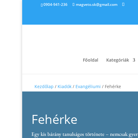
0904-941-236
magveto.sk@gmail.com
Főoldal
Kategóriák
Kezdőlap
/
Kiadók
/
Evangéliumi
/ Fehérke
Fehérke
Egy kis bárány tanulságos története – nemcsak gye