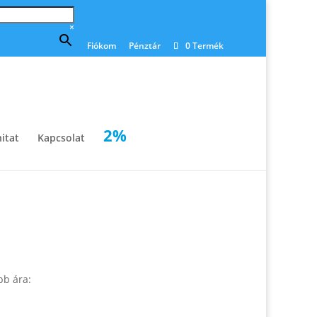
×
Fiókom
Pénztár
0 Termék
2%
itat
Kapcsolat
bb ára: