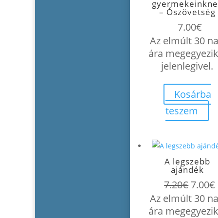
gyermekeinkne
– Ószövetség
7.00
€
Az elmúlt 30 n
ára megegyezik
jelenlegivel.
Kosárba
teszem
A legszebb
ajándék
Origin
7.20
€
7.00
€
price
Az elmúlt 30 n
was:
i
ára megegyezik