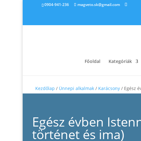
0904-941-236
magveto.sk@gmail.com
Főoldal
Kategóriák
Kezdőlap
/
Ünnepi alkalmak
/
Karácsony
/ Egész év
Egész évben Istenn
történet és ima)