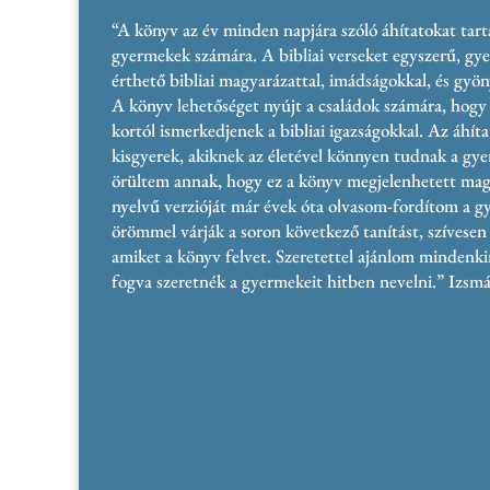
“A könyv az év minden napjára szóló áhítatokat tart
gyermekek számára. A bibliai verseket egyszerű, g
érthető bibliai magyarázattal, imádságokkal, és gyönyö
A könyv lehetőséget nyújt a családok számára, hogy
kortól ismerkedjenek a bibliai igazságokkal. Az áhít
kisgyerek, akiknek az életével könnyen tudnak a gy
örültem annak, hogy ez a könyv megjelenhetett magy
nyelvű verzióját már évek óta olvasom-fordítom a
örömmel várják a soron következő tanítást, szívesen
amiket a könyv felvet. Szeretettel ajánlom mindenki
fogva szeretnék a gyermekeit hitben nevelni.” Izsm