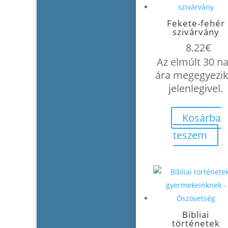
Fekete-fehér
szivárvány
8.22
€
Az elmúlt 30 n
ára megegyezik
jelenlegivel.
Kosárba
teszem
Bibliai
történetek