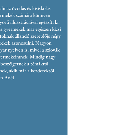
almaz óvodás és kisiskolás
yermekek számára könnyen
rű illusztrációval egészíti ki.
 a gyermekek már egészen kicsi
atoknak állandó szereplője négy
erekek azonosulni. Nagyon
ar nyelven is, mivel a szlovák
 gyermekeimnek. Mindig nagy
 beszélgetnek a témákról,
nek, akik már a kezdetektől
án Adél