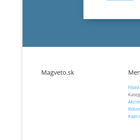
Magveto.sk
Me
Főold
Kateg
Akció
Rólu
Telefonszám: 0904-941-236
Kapcs