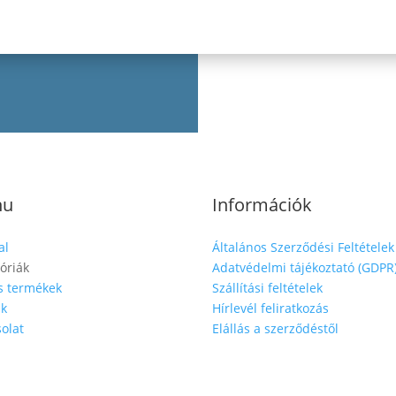
nu
Információk
al
Általános Szerződési Feltételek
óriák
Adatvédelmi tájékoztató (GDPR
s termékek
Szállítási feltételek
nk
Hírlevél feliratkozás
olat
Elállás a szerződéstől