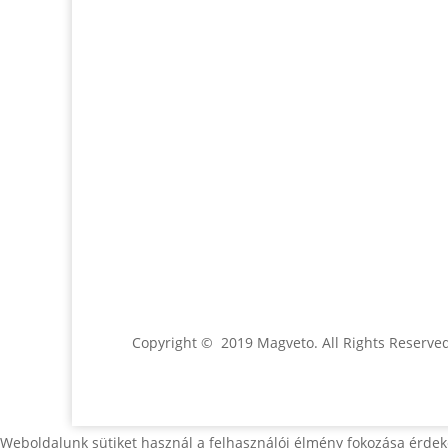
Email:
magveto.sk@gmail.com
Jónás Izsmán Keresztyén Magvető
Zs. Móricza 2168/4
936 01 Šahy
Copyright © 2019 Magveto
. All Rights Reserve
Weboldalunk sütiket használ a felhasználói élmény fokozása érdek