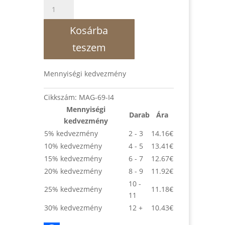
Egész
évben
Istennel
Kosárba
2.
teszem
(365
történet
és
Mennyiségi kedvezmény
ima)
mennyiség
Cikkszám:
MAG-69-I4
Mennyiségi
Darab
Ára
kedvezmény
5% kedvezmény
2 - 3
14.16
€
10% kedvezmény
4 - 5
13.41
€
15% kedvezmény
6 - 7
12.67
€
20% kedvezmény
8 - 9
11.92
€
10 -
25% kedvezmény
11.18
€
11
30% kedvezmény
12 +
10.43
€