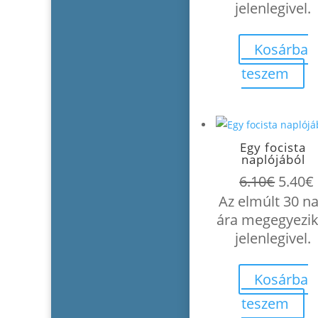
7.20€.
jelenlegivel.
Kosárba
teszem
Egy focista
naplójából
Origin
6.10
€
5.40
€
price
Az elmúlt 30 n
was:
i
ára megegyezik
6.10€.
jelenlegivel.
Kosárba
teszem