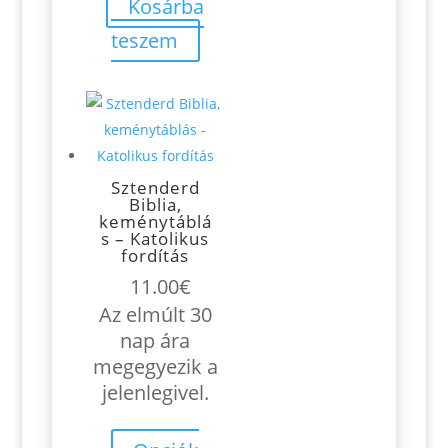
Kosárba
teszem
Sztenderd
Biblia,
keménytáblá
s – Katolikus
fordítás
11.00
€
Az elmúlt 30
nap ára
megegyezik a
jelenlegivel.