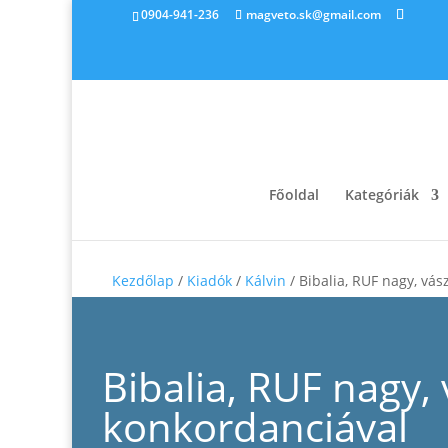
0904-941-236
magveto.sk@gmail.com
Főoldal
Kategóriák
Kezdőlap
/
Kiadók
/
Kálvin
/ Bibalia, RUF nagy, vás
Bibalia, RUF nagy,
konkordanciával