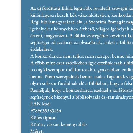
Az új fordítású Biblia legújabb, revideált szövegű ki
különlegesen kezelt kék vászonkötésben, konkordan
Régi bibliamagyarázati elv „a Szentírás önmagát m
igehelyeket könnyebben érthető, világos igehelyek s
érteni, magyarázni. A Biblia szövegéhez készített k
segítséget ad azoknak az olvasóknak, akiket a Bibli
érdekelnek.
A konkordancia nem teljes: nem szerepel benne min
A több mint ezer szócikkben igyekeztünk csak a hitb
teológiai szempontból fontosabb, gyakrabban említe
benne. Nem szerepelnek benne azok a fogalmak vag
olyan sokszor fordulnak elő a Bibliában, hogy a fels
Reméljük, hogy a konkordancia ezekkel a korlátozás
segítségnek bizonyul a bibliaolvasás és -tanulmányoz
EAN kód:
9789635583454
Kötés típusa:
Kötött, vászon keménytáblás
Méret: