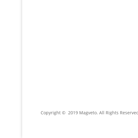
Email:
magveto.sk@gmail.com
Jónás Izsmán Keresztyén Magvető
Zs. Móricza 2168/4
936 01 Šahy
Copyright © 2019 Magveto
. All Rights Reserve