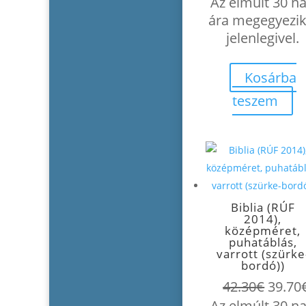
price
Az elmúlt 30 n
was:
i
ára megegyezik
4.40€.
jelenlegivel.
Kosárba
teszem
Biblia (RÚF
2014),
középméret,
puhatáblás,
varrott (szürke
bordó))
Origin
42.30
€
39.70
price
Az elmúlt 30 n