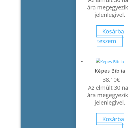
was:
ára megegyezik
42.30€
jelenlegivel.
Kosárba
teszem
Képes Biblia
38.10
€
Az elmúlt 30 n
ára megegyezik
jelenlegivel.
Kosárba