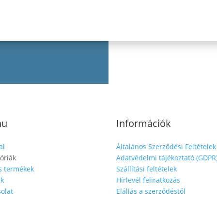
nu
Információk
al
Általános Szerződési Feltételek
óriák
Adatvédelmi tájékoztató (GDPR
s termékek
Szállítási feltételek
nk
Hírlevél feliratkozás
olat
Elállás a szerződéstől