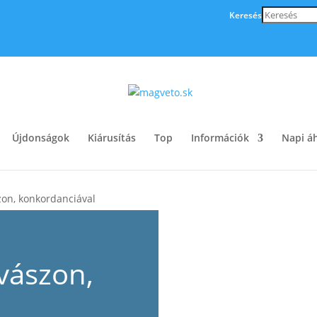
Keresés
Újdonságok
Kiárusítás
Top
Információk
Napi áh
zon, konkordanciával
 vászon,