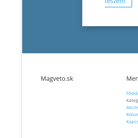
teszem
Magveto.sk
Me
Főold
Kateg
Akció
Rólu
Telefonszám: 0904-941-236
Kapcs