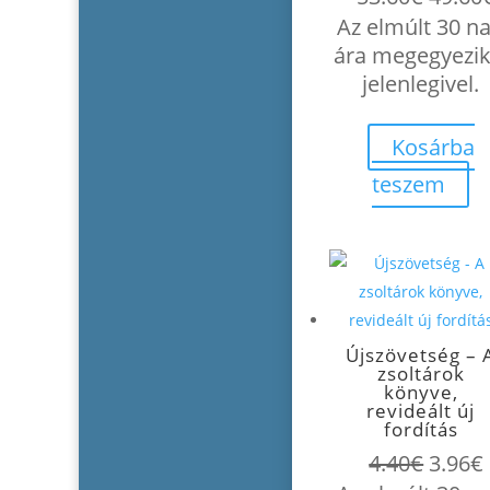
price
Az elmúlt 30 n
was:
ára megegyezik
53.60€
jelenlegivel.
Kosárba
teszem
Újszövetség – 
zsoltárok
könyve,
revideált új
fordítás
Origin
4.40
€
3.96
€