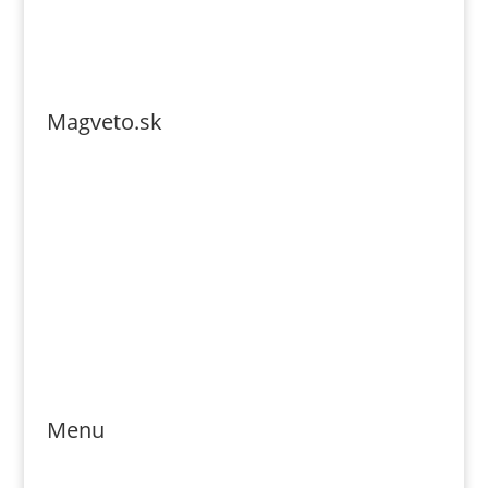
Magveto.sk
Telefonszám: 0904-941-236
Email: magveto.sk@gmail.com
Jónás Izsmán Keresztyén Magvető
Zs. Móricza 2168/4
936 01 Šahy
Menu