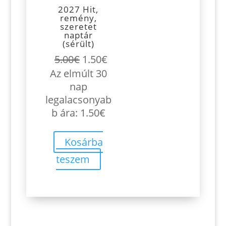
2027 Hit,
remény,
szeretet
naptár
(sérült)
Original
Current
5.00
€
1.50
€
price
price
Az elmúlt 30
was:
is:
nap
5.00€.
1.50€.
legalacsonyab
b ára:
1.50
€
Kosárba
teszem