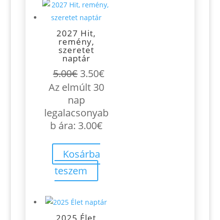
2027 Hit,
remény,
szeretet
naptár
Original
Current
5.00
€
3.50
€
price
price
Az elmúlt 30
was:
is:
nap
5.00€.
3.50€.
legalacsonyab
b ára:
3.00
€
Kosárba
teszem
2025 Élet