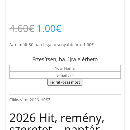
Original
Current
4.60
€
1.00
€
price
price
was:
is:
4.60€.
1.00€.
Az elmúlt 30 nap legalacsonyabb ára:
1.00
€
Értesítsen, ha újra elérhető
Feliratkozás most
Cikkszám:
2026-HRSZ
2026 Hit, remény,
szeretet – naptár