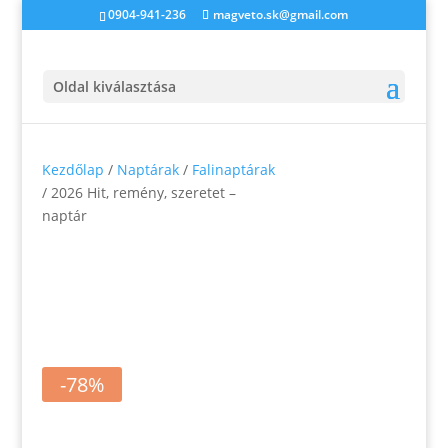
0904-941-236
magveto.sk@gmail.com
Oldal kiválasztása
Kezdőlap
/
Naptárak
/
Falinaptárak
/ 2026 Hit, remény, szeretet –
naptár
-78%