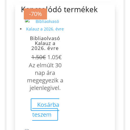
Kapcsolódó termékek
-30%
-30%
-71%
-70%
Bibliaolvasó
Kalauz a
2026. évre
Original
Current
1.50
€
1.05
€
price
price
Az elmúlt 30
was:
is:
nap ára
1.50€.
1.05€.
megegyezik a
jelenlegivel.
Kosárba
teszem