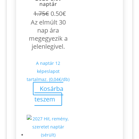
naptár
Original
Current
1.75
€
0.50
€
price
price
Az elmúlt 30
was:
is:
nap ára
1.75€.
0.50€.
megegyezik a
jelenlegivel.
A naptár 12
képeslapot
tartalmaz. (0,04€/db)
Kosárba
teszem