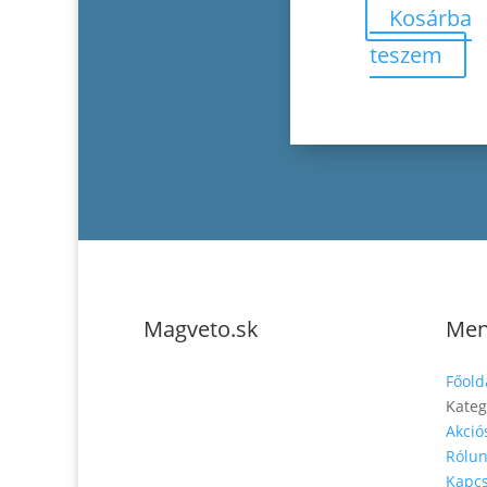
Kosárba
teszem
Magveto.sk
Me
Telefonszám: 0904-
Főold
941-236
Kateg
Akció
Email:
Rólu
magveto.sk@gmail.com
Kapcs