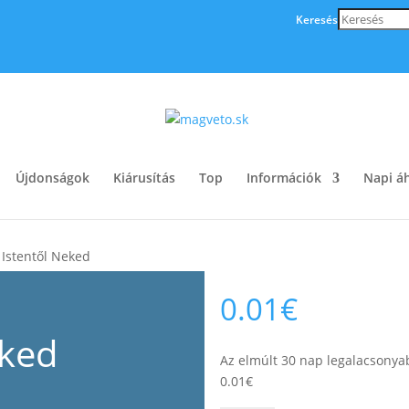
Keresés
Újdonságok
Kiárusítás
Top
Információk
Napi áh
​Istentől Neked
0.01
€
eked
Az elmúlt 30 nap legalacsonya
0.01
€