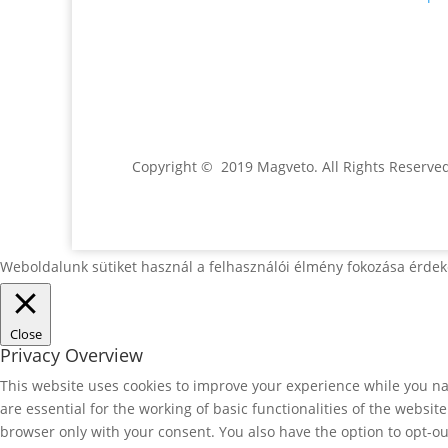
Jónás Izsmán Keresztyén
Magvető
Zs. Móricza 2168/4
936 01 Šahy
Copyright © 2019 Magveto
. All Rights Reserve
Weboldalunk sütiket használ a felhasználói élmény fokozása érdek
Close
Privacy Overview
This website uses cookies to improve your experience while you nav
are essential for the working of basic functionalities of the websi
browser only with your consent. You also have the option to opt-ou