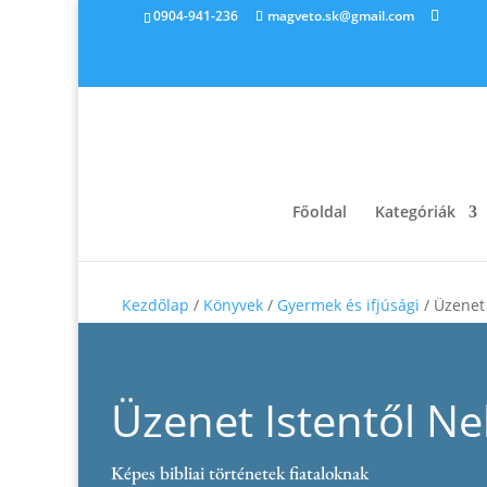
0904-941-236
magveto.sk@gmail.com
Főoldal
Kategóriák
Kezdőlap
/
Könyvek
/
Gyermek és ifjúsági
/ Üzenet 
Üzenet ​Istentől N
Képes bibliai történetek fiataloknak