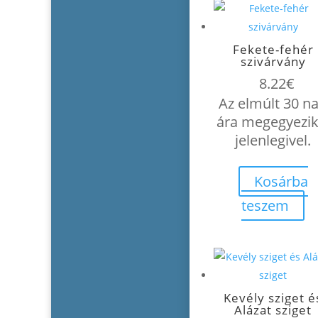
Fekete-fehér
szivárvány
8.22
€
Az elmúlt 30 n
ára megegyezik
jelenlegivel.
Kosárba
teszem
Kevély sziget é
Alázat sziget