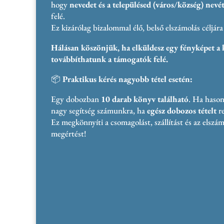
hogy
nevedet és a településed (város/község) nevé
felé.
Ez kizárólag bizalommal élő, belső elszámolás céljára
Hálásan köszönjük, ha elküldesz egy fényképet a 
továbbíthatunk a támogatók felé.
📦
Praktikus kérés nagyobb tétel esetén:
Egy dobozban
10 darab könyv található
. Ha hason
nagy segítség számunkra, ha
egész dobozos tételt
re
Ez megkönnyíti a csomagolást, szállítást és az elszám
megértést!