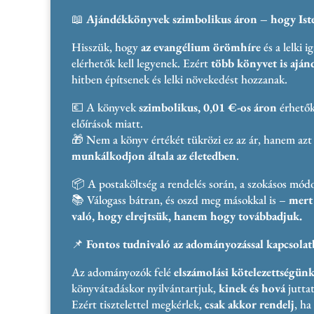
📖
Ajándékkönyvek szimbolikus áron – hogy Isten
Hisszük, hogy
az evangélium örömhíre
és a lelki 
elérhetők kell legyenek. Ezért
több könyvet is ajá
hitben építsenek és lelki növekedést hozzanak.
💶 A könyvek
szimbolikus, 0,01 €-os áron
érhetők 
előírások miatt.
🎁 Nem a könyv értékét tükrözi ez az ár, hanem azt
munkálkodjon általa az életedben
.
📦 A postaköltség a rendelés során, a szokásos módo
📚 Válogass bátran, és oszd meg másokkal is –
mert 
való, hogy elrejtsük, hanem hogy továbbadjuk.
📌
Fontos tudnivaló az adományozással kapcsolat
Az adományozók felé
elszámolási kötelezettségün
könyvátadáskor nyilvántartjuk,
kinek és hová
juttat
Ezért tisztelettel megkérlek,
csak akkor rendelj
, ha