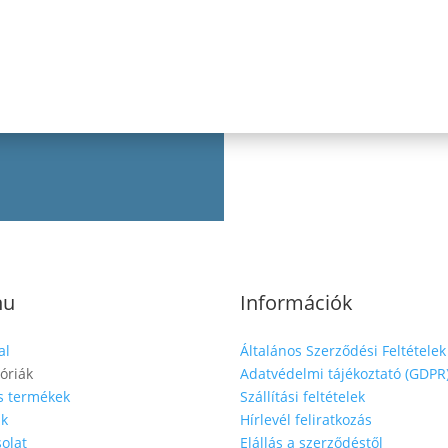
nu
Információk
al
Általános Szerződési Feltételek
óriák
Adatvédelmi tájékoztató (GDPR
s termékek
Szállítási feltételek
nk
Hírlevél feliratkozás
olat
Elállás a szerződéstől