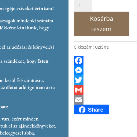
Üzenet
 igéje szíveket érintsen!
Istentől
Kosárba
igazságok mindenki számára
Neked
ndékként kínálunk
, hogy
teszem
mennyiség
el az adózási és könyvelési
Cikkszám:
uzISne
 a szándékot, hogy
Isten
F
n kerül felszámításra.
a
M
az életet adó ige nem arra
c
e
T
e
s
w
G
ban:
Share
b
s
i
m
E
k van
, ezért minden
o
e
t
a
m
tuk el az ajándékkönyveket.
o
n
t
i
a
 beleegyezel abba,