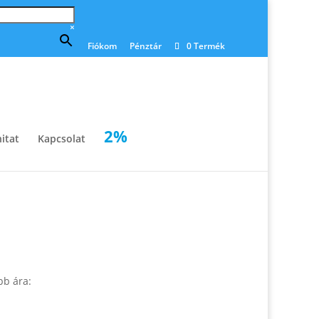
×
Fiókom
Pénztár
0 Termék
2%
itat
Kapcsolat
bb ára: