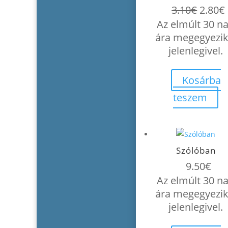
Origin
3.10
€
2.80
€
price
Az elmúlt 30 n
was:
i
ára megegyezik
3.10€.
jelenlegivel.
Kosárba
teszem
Szólóban
9.50
€
Az elmúlt 30 n
ára megegyezik
jelenlegivel.