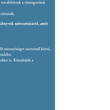
k
g
e
l
i
t
továbbítsuk a támogatóink
e
r
l
 történik.
r
könyvek szétosztásáról, amit
ló mennyiséget szeretnél kérni,
ndelsz.
olást is. Köszönjük a