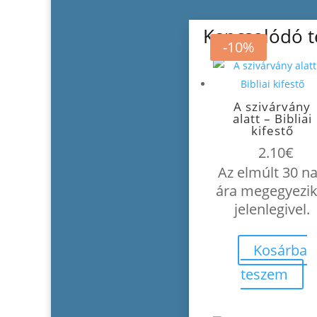
Kapcsolódó 
-10%
A szivárvány
alatt – Bibliai
kifestő
2.10
€
Az elmúlt 30 n
ára megegyezik
jelenlegivel.
Kosárba
teszem