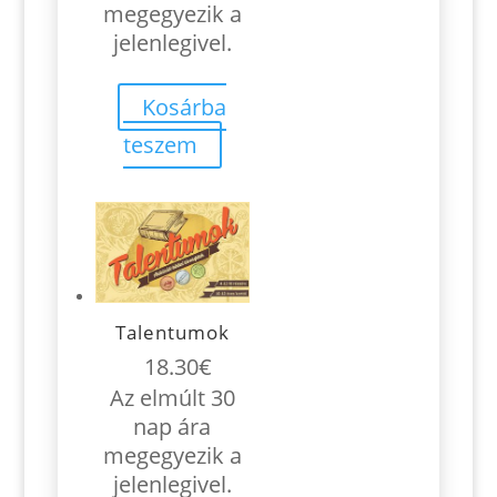
20.90€.
19.40€.
megegyezik a
jelenlegivel.
Kosárba
teszem
Talentumok
18.30
€
Az elmúlt 30
nap ára
megegyezik a
jelenlegivel.