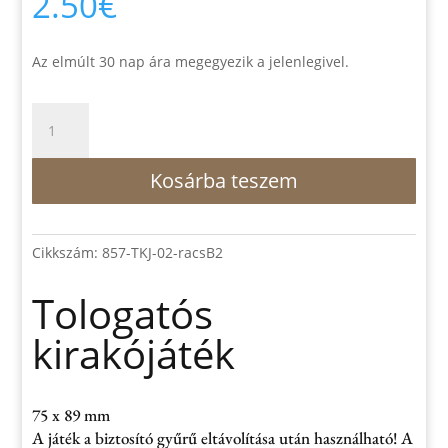
2.50
€
Az elmúlt 30 nap ára megegyezik a jelenlegivel.
Tologatós
kirakójáték
mennyiség
Kosárba teszem
Cikkszám:
857-TKJ-02-racsB2
Tologatós
kirakójáték
75 x 89 mm
A játék a biztosító gyűrű eltávolítása után használható! A