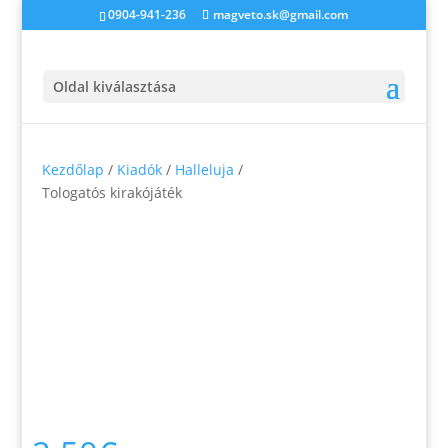
0904-941-236
magveto.sk@gmail.com
Oldal kiválasztása
Kezdőlap
/
Kiadók
/
Halleluja
/
Tologatós kirakójáték