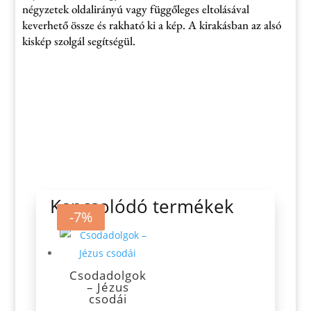
négyzetek oldalirányú vagy függőleges eltolásával
keverhető össze és rakható ki a kép. A kirakásban az alsó
kiskép szolgál segítségül.
Kapcsolódó termékek
-9%
-7%
Csodadolgok
– Jézus
csodái