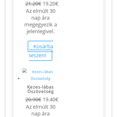
Original
Current
21.20
€
19.20
€
price
price
Az elmúlt 30
was:
is:
nap ára
21.20€.
19.20€.
megegyezik a
jelenlegivel.
Kosárba
teszem
Kezes-lábas
Ószövetség
Original
Current
20.90
€
19.40
€
price
price
Az elmúlt 30
was:
is:
nap ára