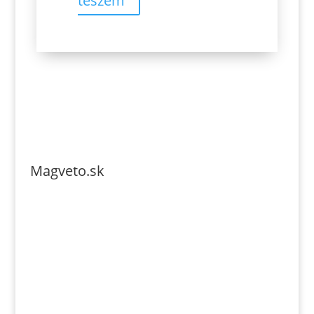
teszem
Magveto.sk
Telefonszám: 0904-941-236
Email: magveto.sk@gmail.com
Jónás Izsmán Keresztyén Magvető