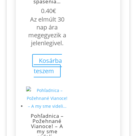
spasenia…
0.40
€
Az elmúlt 30
nap ára
megegyezik a
jelenlegivel.
Kosárba
teszem
Pohľadnica –
Požehnané
Vianoce! – A
my sme