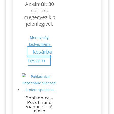
Az elmúlt 30
nap ára
megegyezik a
jelenlegivel.
Mennyiségi
kedvezmény
Kosárba
teszem
Pohľadnica –
Požehnané
Vianoce! – A
nieto