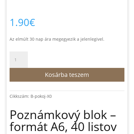
1.90
€
Az elmúlt 30 nap ára megegyezik a jelenlegivel.
Poznámkový
blok
–
Kosárba teszem
formát
A6,
40
listov
Cikkszám:
B-pokoj-X0
–
Pokoj
Poznámkový blok –
vám
formát A6, 40 listov
zanechávam…
mennyiség