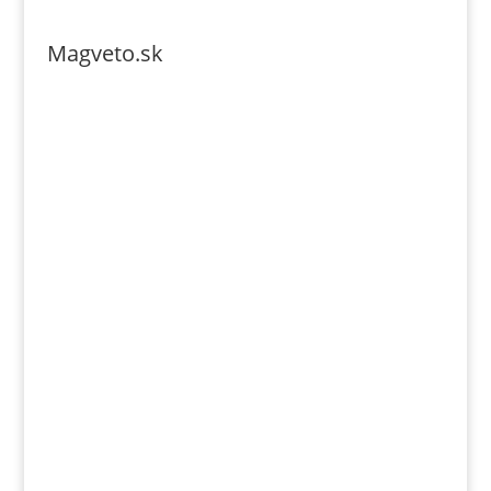
Magveto.sk
Telefonszám: 0904-941-236
Email: magveto.sk@gmail.com