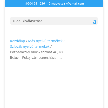
0904-941-236
magveto.sk@gmail.com
Oldal kiválasztása
Kezdőlap
/
Más nyelvű termékek
/
Szlovák nyelvű termékek
/
Poznámkový blok – formát A6, 40
listov – Pokoj vám zanechávam…