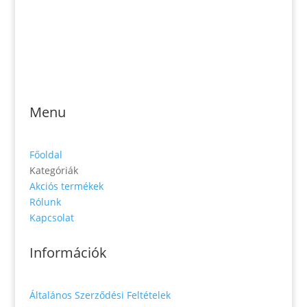
Jónás Izsmán Keresztyén Magvető
Zs. Móricza 2168/4
936 01 Šahy
Menu
Főoldal
Kategóriák
Akciós termékek
Rólunk
Kapcsolat
Információk
Általános Szerződési Feltételek