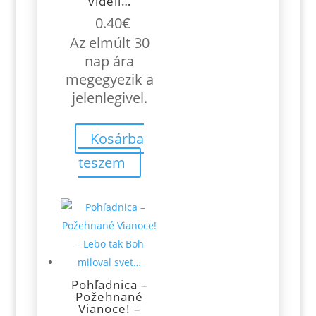
videli…
0.40
€
Az elmúlt 30
nap ára
megegyezik a
jelenlegivel.
Kosárba
teszem
Pohľadnica –
Požehnané
Vianoce! –