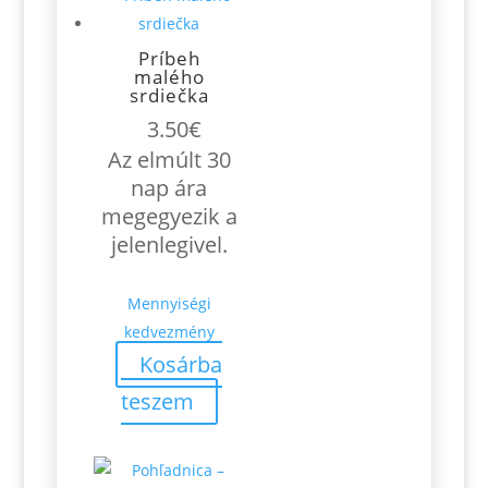
Príbeh
malého
srdiečka
3.50
€
Az elmúlt 30
nap ára
megegyezik a
jelenlegivel.
Mennyiségi
kedvezmény
Kosárba
teszem