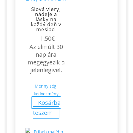
Slová viery,
nádeje a
lásky na
každý deň v
mesiaci
1.50
€
Az elmúlt 30
nap ára
megegyezik a
jelenlegivel.
Mennyiségi
kedvezmény
Kosárba
teszem