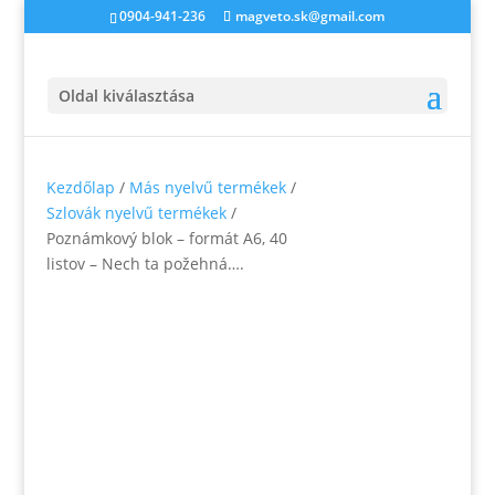
0904-941-236
magveto.sk@gmail.com
Oldal kiválasztása
Kezdőlap
/
Más nyelvű termékek
/
Szlovák nyelvű termékek
/
Poznámkový blok – formát A6, 40
listov – Nech ta požehná….