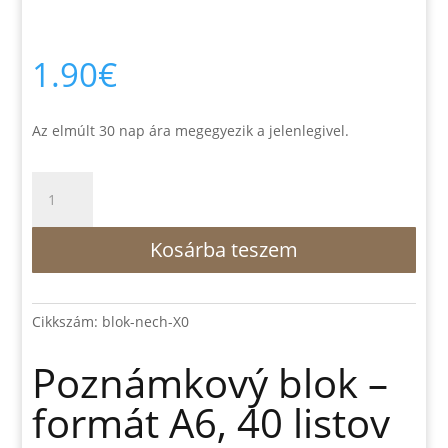
1.90
€
Az elmúlt 30 nap ára megegyezik a jelenlegivel.
Poznámkový
blok
–
Kosárba teszem
formát
A6,
40
listov
Cikkszám:
blok-nech-X0
–
Nech
Poznámkový blok –
ta
formát A6, 40 listov
požehná….
mennyiség