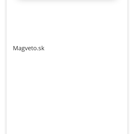
Magveto.sk
Telefonszám: 0904-941-236