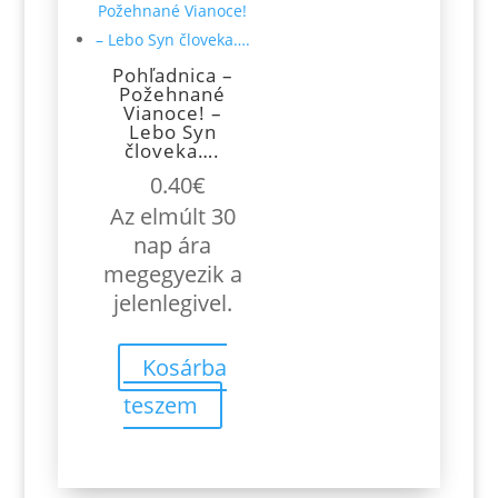
Pohľadnica –
Požehnané
Vianoce! –
Lebo Syn
človeka….
0.40
€
Az elmúlt 30
nap ára
megegyezik a
jelenlegivel.
Kosárba
teszem