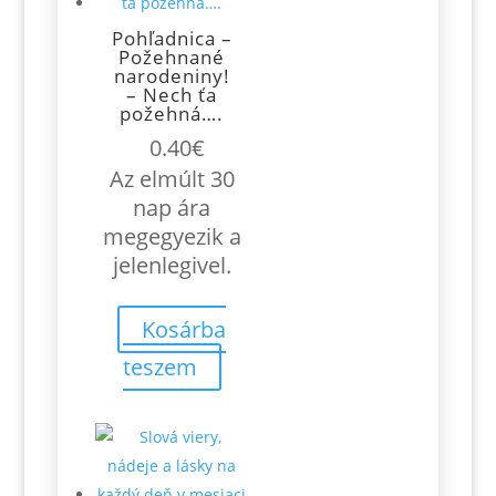
Pohľadnica –
Požehnané
narodeniny!
– Nech ťa
požehná….
0.40
€
Az elmúlt 30
nap ára
megegyezik a
jelenlegivel.
Kosárba
teszem