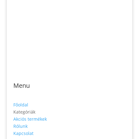
Email: magveto.sk@gmail.com
Jónás Izsmán Keresztyén Magvető
Zs. Móricza 2168/4
936 01 Šahy
Menu
Főoldal
Kategóriák
Akciós termékek
Rólunk
Kapcsolat