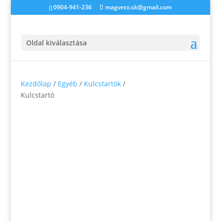
0904-941-236
magveto.sk@gmail.com
Oldal kiválasztása
Kezdőlap
/
Egyéb
/
Kulcstartók
/
Kulcstartó