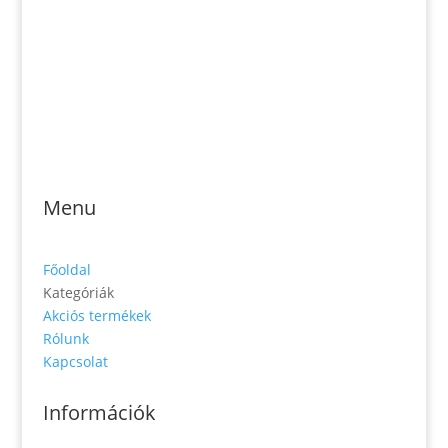
Jónás Izsmán Keresztyén Magvető
Zs. Móricza 2168/4
936 01 Šahy
Menu
Főoldal
Kategóriák
Akciós termékek
Rólunk
Kapcsolat
Információk