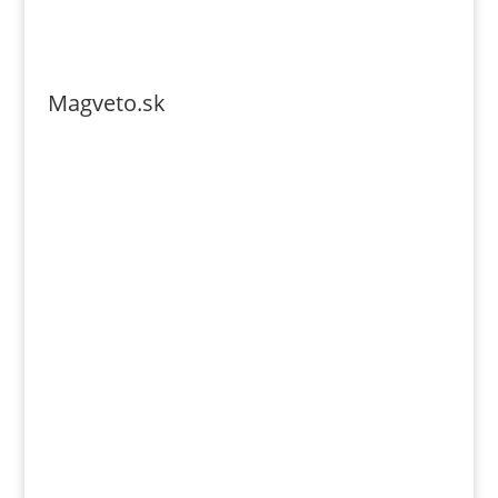
Magveto.sk
Telefonszám: 0904-941-236
Email: magveto.sk@gmail.com