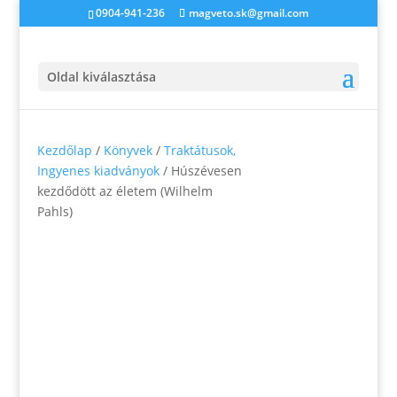
0904-941-236
magveto.sk@gmail.com
Oldal kiválasztása
Kezdőlap
/
Könyvek
/
Traktátusok,
Ingyenes kiadványok
/ Húszévesen
kezdődött az életem (Wilhelm
Pahls)