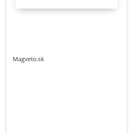
Magveto.sk
Telefonszám: 0904-941-236
Email: magveto.sk@gmail.com
Jónás Izsmán Keresztyén Magvető
Zs. Móricza 2168/4
936 01 Šahy