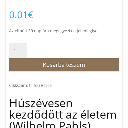
0.01
€
Az elmúlt 30 nap ára megegyezik a jelenlegivel.
Húszévesen
kezdődött
az
Kosárba teszem
életem
(Wilhelm
Pahls)
mennyiség
Cikkszám:
tr-hkae-frc6
Húszévesen
kezdődött az életem
(Wilhelm Pahls)