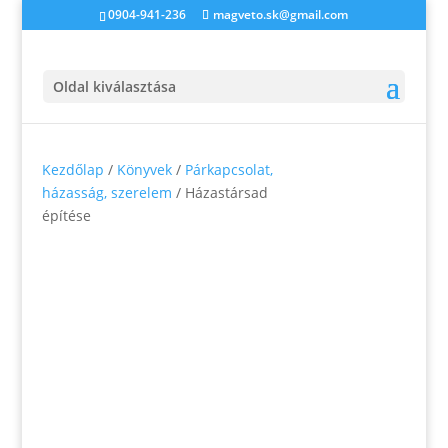
0904-941-236
magveto.sk@gmail.com
Oldal kiválasztása
Kezdőlap
/
Könyvek
/
Párkapcsolat,
házasság, szerelem
/ Házastársad
építése