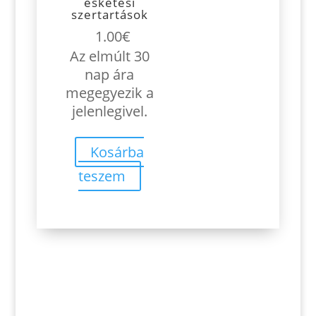
esketési
szertartások
1.00
€
Az elmúlt 30
nap ára
megegyezik a
jelenlegivel.
Kosárba
teszem