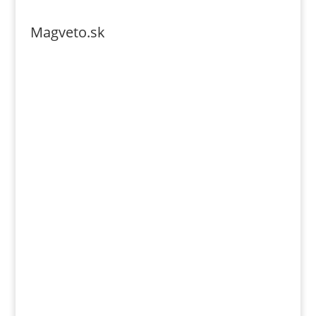
Magveto.sk
Telefonszám: 0904-941-236
Email: magveto.sk@gmail.com