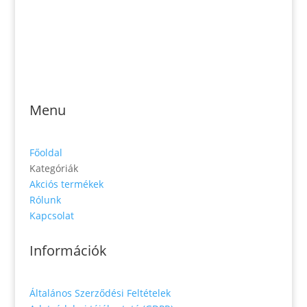
Jónás Izsmán Keresztyén Magvető
Zs. Móricza 2168/4
936 01 Šahy
Menu
Főoldal
Kategóriák
Akciós termékek
Rólunk
Kapcsolat
Információk
Általános Szerződési Feltételek