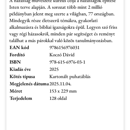
A házasság művészete kurzus célja a házasságok építése
Isten terve alapján. A sorozat több mint 2 millió
példányban jelent meg szerte a világban, 77 országban.
Mindegyik része életszerű témákra, gyakorlati
alkalmazásra és bibliai igazságokra épül. Legyen szó friss
vagy régi házasokról, minden pár segítséget és reményt
találhat a más párokkal való közös tanulmányozásban.
EAN kód
9786156976031
Fordító
Koczó Dávid
ISBN
978-615-6976-03-1
Kiadás éve
2025
Kötés típusa
Kartonált puhatáblás
Megjelenés dátuma
2025.11.04.
Méret
153 x 229 mm
Terjedelem
128 oldal