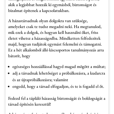
akik a legjobbat hozzák ki egymásból, biztonságot és
bizalmat építenek a kapcsolatukban.
A házastársadnak olyan dolgokra van szüksége,
amelyeket csak te tudsz megadni neki. Ha megtanulod,
mik ezek a dolgok, és hogyan kell használni őket, friss
életet vihetsz a házasságodba. Mindketten felfedezitek
majd, hogyan tudjátok egymást felemelni és támogatni.
Ez a hét alkalomból álló kiscsoportos tanulmányozás arra
bátorít, hogy
egészséges hozzáállással hagyd magad mögött a múltat;
adj a társadnak lehetőséget a próbálkozásra, a kudarcra
és az újrapróbálkozásra; valamint
engedd, hogy a társad elfogadjon, és te is fogadd el őt.
Fedezd fel a tápláló házasság biztonságát és boldogságát a
társad építésén keresztül!