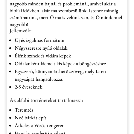
nagyobb minden bajnál és problémánál, amivel akár a
bibliai időkben, akár ma szembesülünk. Istenre mindig
számíthatunk, mert Ő ma is velünk van, és Ő mindennél
nagyobb!
Jellemzők:
Új és izgalmas formátum
Négyszeresre nyíló oldalak
Élénk színek és vidám képek
Oldalanként kiemelt kis képek a böngészéshez
Egyszerű, könnyen érthető szöveg, mely Isten
nagyságát hangsúlyozza.
2-5 éveseknek
Az alábbi történeteket tartalmazza:
Teremtés
Noé bárkát épít
Átkelés a Vörös-tengeren
Jézus lecsendesíti a vihart