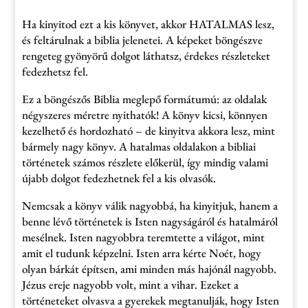
Ha kinyitod ezt a kis könyvet, akkor HATALMAS lesz,
és feltárulnak a biblia jelenetei. A képeket böngészve
rengeteg gyönyörű dolgot láthatsz, érdekes részleteket
fedezhetsz fel.
Ez a böngészős Biblia meglepő formátumú: az oldalak
négyszeres méretre nyithatók! A könyv kicsi, könnyen
kezelhető és hordozható – de kinyitva akkora lesz, mint
bármely nagy könyv. A hatalmas oldalakon a bibliai
történetek számos részlete előkerül, így mindig valami
újabb dolgot fedezhetnek fel a kis olvasók.
Nemcsak a könyv válik nagyobbá, ha kinyitjuk, hanem a
benne lévő történetek is Isten nagyságáról és hatalmáról
mesélnek. Isten nagyobbra teremtette a világot, mint
amit el tudunk képzelni. Isten arra kérte Noét, hogy
olyan bárkát építsen, ami minden más hajónál nagyobb.
Jézus ereje nagyobb volt, mint a vihar. Ezeket a
történeteket olvasva a gyerekek megtanulják, hogy Isten