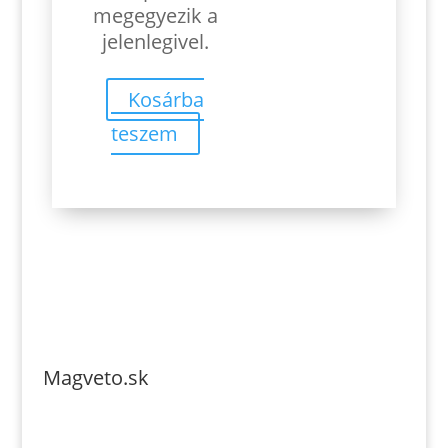
3.80€.
3.10€.
megegyezik a
jelenlegivel.
Kosárba
teszem
Magveto.sk