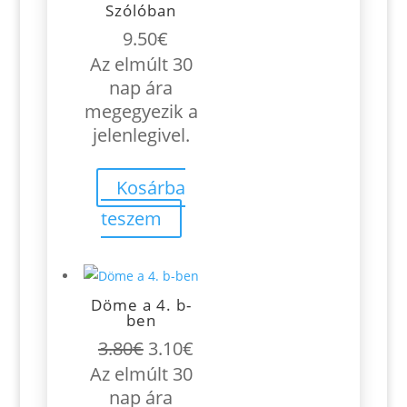
Szólóban
9.50
€
Az elmúlt 30
nap ára
megegyezik a
jelenlegivel.
Kosárba
teszem
Döme a 4. b-
ben
Original
Current
3.80
€
3.10
€
price
price
Az elmúlt 30
was:
is:
nap ára