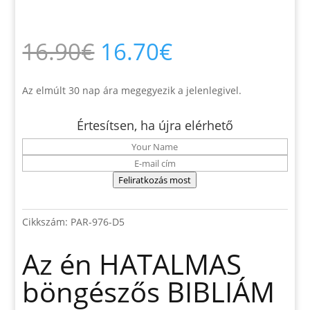
Original
Current
16.90
€
16.70
€
price
price
was:
is:
16.90€.
16.70€.
Az elmúlt 30 nap ára megegyezik a jelenlegivel.
Értesítsen, ha újra elérhető
Feliratkozás most
Cikkszám:
PAR-976-D5
Az én HATALMAS
böngészős BIBLIÁM