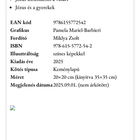
Jézus és a gyerekek
EAN kód
9786155772542
Grafikus
Pamela Mariel-Barbieri
Fordító
Miklya Zsolt
ISBN
978-615-5772-54-2
Illusztráltság
színes képekkel
Kiadás éve
2025
Kötés típusa
Keménylapú
Méret
20×20 cm (kinyitva 35×35 cm)
Megjelenés dátuma
2025.09.01. (nem árkötött)