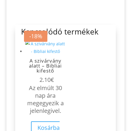
Kapcsolódó termékek
-18%
A szivárvány
alatt – Bibliai
kifestő
2.10
€
Az elmúlt 30
nap ára
megegyezik a
jelenlegivel.
Kosárba