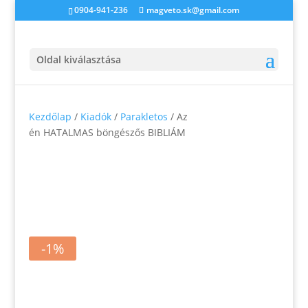
0904-941-236
magveto.sk@gmail.com
Oldal kiválasztása
Kezdőlap
/
Kiadók
/
Parakletos
/ Az
én HATALMAS böngészős BIBLIÁM
-1%